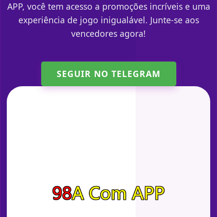
APP, você tem acesso a promoções incríveis e uma
experiência de jogo inigualável. Junte-se aos
vencedores agora!
SEGUIR NO TELEGRAM