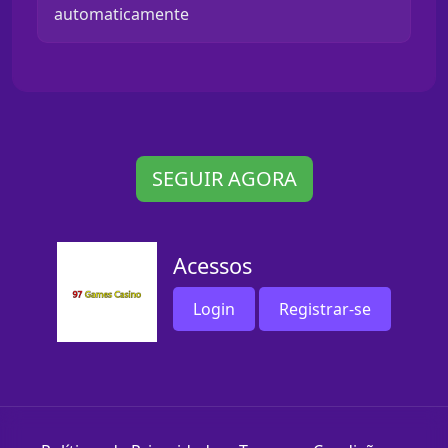
automaticamente
SEGUIR AGORA
Acessos
Login
Registrar-se