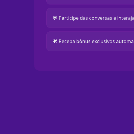
💬 Participe das conversas e interaj
🎁 Receba bônus exclusivos autom