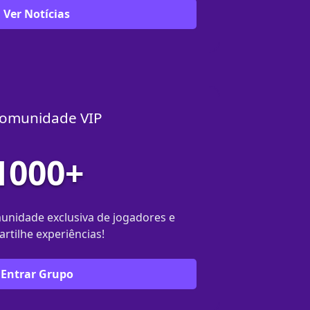
Ver Notícias
Comunidade VIP
1000+
unidade exclusiva de jogadores e
rtilhe experiências!
Entrar Grupo