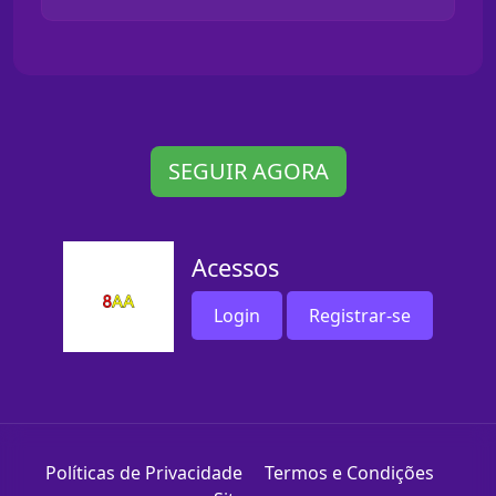
SEGUIR AGORA
Acessos
Login
Registrar-se
Políticas de Privacidade
Termos e Condições