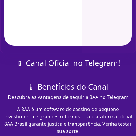
📱 Canal Oficial no Telegram!
📱 Benefícios do Canal
Descubra as vantagens de seguir a 8AA no Telegram
A 8AA é um software de cassino de pequeno
investimento e grandes retornos — a plataforma oficial
8AA Brasil garante justiça e transparência. Venha testar
sua sorte!