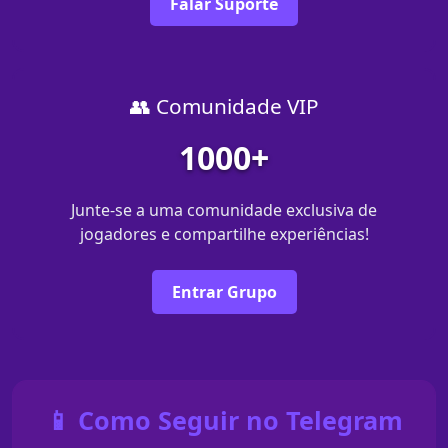
Falar Suporte
👥 Comunidade VIP
1000+
Junte-se a uma comunidade exclusiva de
jogadores e compartilhe experiências!
Entrar Grupo
📱 Como Seguir no Telegram