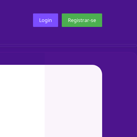
Login
Registrar-se