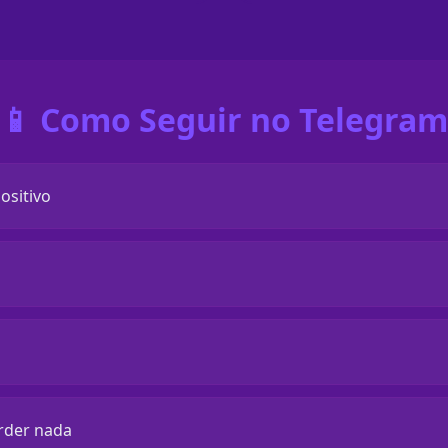
📱 Como Seguir no Telegram
ositivo
erder nada