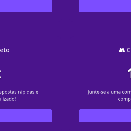
reto
👥 
t
espostas rápidas e
Junte-se a uma com
lizado!
compa
e