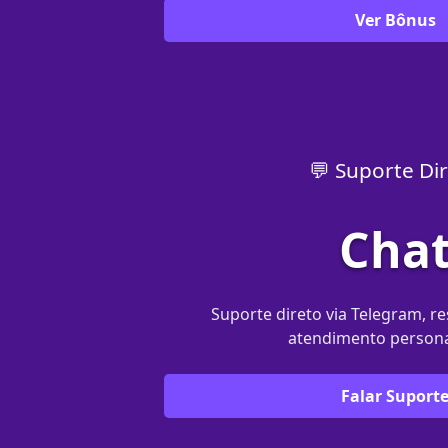
Ver Bônus
💬 Suporte Di
Cha
Suporte direto via Telegram, r
atendimento persona
Falar Suport