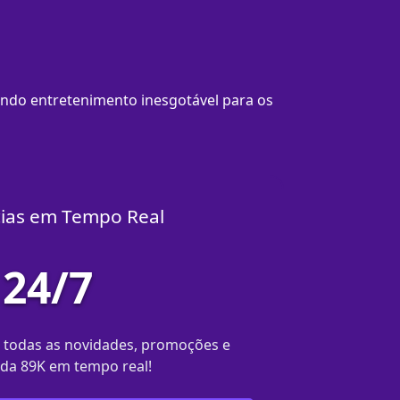
endo entretenimento inesgotável para os
cias em Tempo Real
24/7
e todas as novidades, promoções e
 da 89K em tempo real!