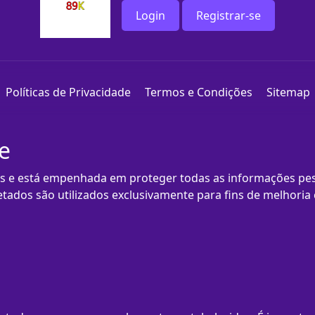
Login
Registrar-se
Políticas de Privacidade
Termos e Condições
Sitemap
de
ios e está empenhada em proteger todas as informações pe
tados são utilizados exclusivamente para fins de melhoria