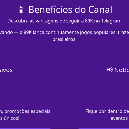
📱 Benefícios do Canal
Descubra as vantagens de seguir a 89K no Telegram
ovando — a 89K lança continuamente jogos populares, traz
brasileiros.
sivos
📢 Notí
m, promoções especiais
Fique por dentro d
s únicos!
eventos