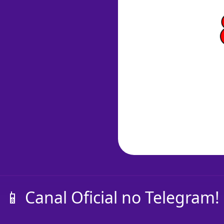
📱 Canal Oficial no Telegram!