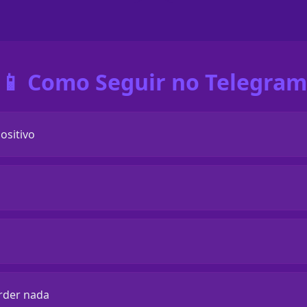
📱 Como Seguir no Telegram
ositivo
erder nada