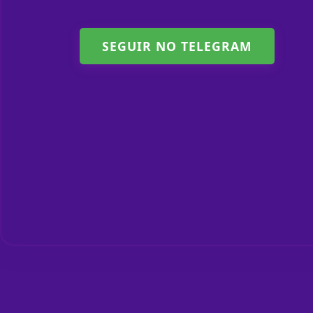
SEGUIR NO TELEGRAM