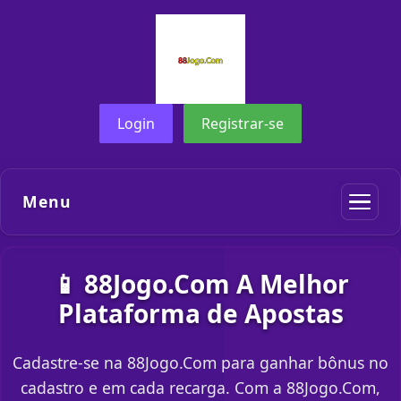
Login
Registrar-se
Menu
📱 88Jogo.Com A Melhor
Plataforma de Apostas
Cadastre-se na 88Jogo.Com para ganhar bônus no
cadastro e em cada recarga. Com a 88Jogo.Com,