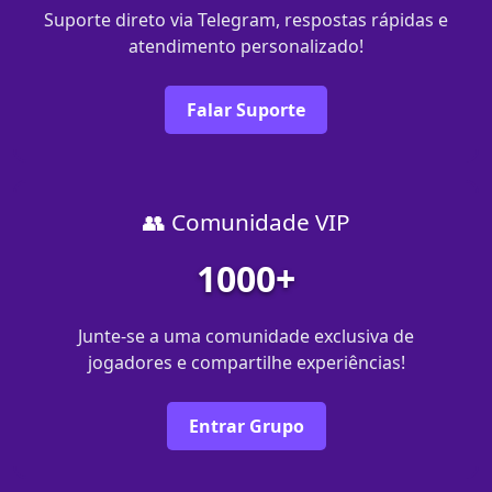
Suporte direto via Telegram, respostas rápidas e
atendimento personalizado!
Falar Suporte
👥 Comunidade VIP
1000+
Junte-se a uma comunidade exclusiva de
jogadores e compartilhe experiências!
Entrar Grupo