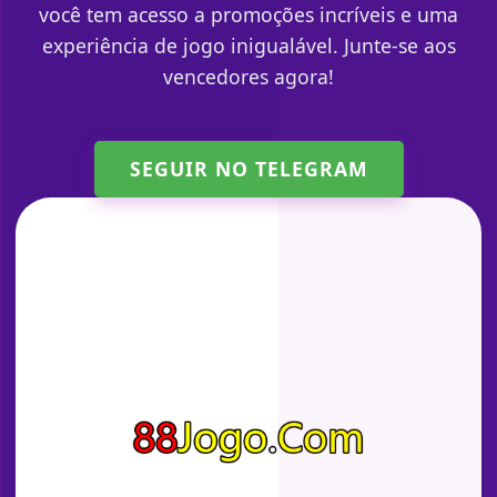
você tem acesso a promoções incríveis e uma
experiência de jogo inigualável. Junte-se aos
vencedores agora!
SEGUIR NO TELEGRAM