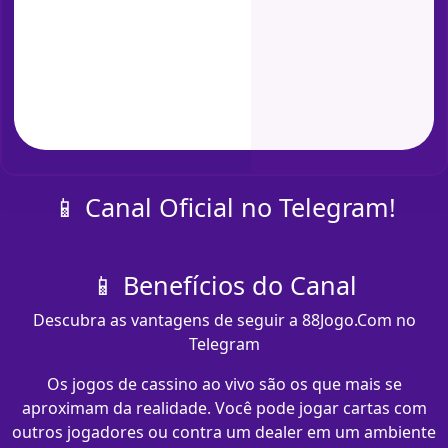
📱 Canal Oficial no Telegram!
📱 Benefícios do Canal
Descubra as vantagens de seguir a 88Jogo.Com no
Telegram
Os jogos de cassino ao vivo são os que mais se
aproximam da realidade. Você pode jogar cartas com
outros jogadores ou contra um dealer em um ambiente