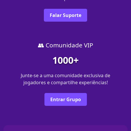
Falar Suporte
👥 Comunidade VIP
1000+
Junte-se a uma comunidade exclusiva de
jogadores e compartilhe experiências!
Entrar Grupo