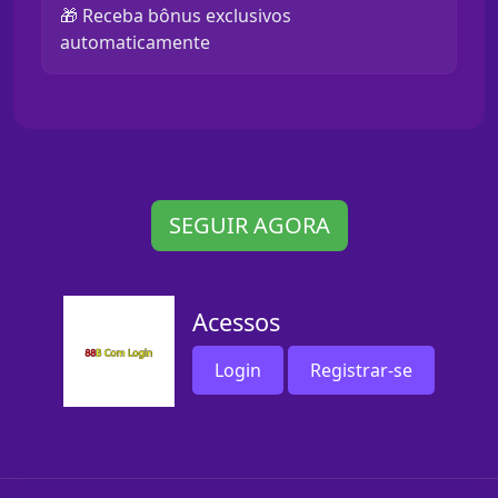
🎁 Receba bônus exclusivos
automaticamente
SEGUIR AGORA
Acessos
Login
Registrar-se