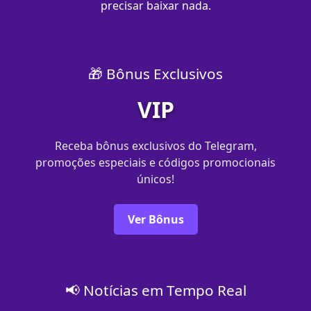
precisar baixar nada.
🎁 Bônus Exclusivos
VIP
Receba bônus exclusivos do Telegram,
promoções especiais e códigos promocionais
únicos!
Ver Bônus
📢 Notícias em Tempo Real