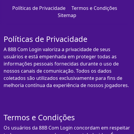
Políticas de Privacidade
Termos e Condições
Sitemap
Políticas de Privacidade
A 88B Com Login valoriza a privacidade de seus
usuários e está empenhada em proteger todas as
informações pessoais fornecidas durante o uso de
nossos canais de comunicação. Todos os dados
coletados são utilizados exclusivamente para fins de
melhoria contínua da experiência de nossos jogadores.
Termos e Condições
Os usuários da 88B Com Login concordam em respeitar