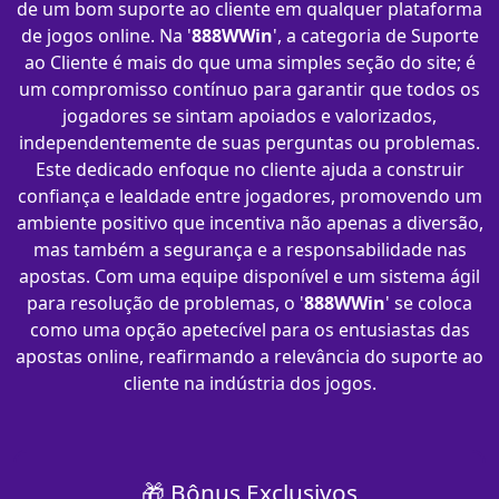
de um bom suporte ao cliente em qualquer plataforma
de jogos online. Na '
888WWin
', a categoria de Suporte
ao Cliente é mais do que uma simples seção do site; é
um compromisso contínuo para garantir que todos os
jogadores se sintam apoiados e valorizados,
independentemente de suas perguntas ou problemas.
Este dedicado enfoque no cliente ajuda a construir
confiança e lealdade entre jogadores, promovendo um
ambiente positivo que incentiva não apenas a diversão,
mas também a segurança e a responsabilidade nas
apostas. Com uma equipe disponível e um sistema ágil
para resolução de problemas, o '
888WWin
' se coloca
como uma opção apetecível para os entusiastas das
apostas online, reafirmando a relevância do suporte ao
cliente na indústria dos jogos.
🎁 Bônus Exclusivos