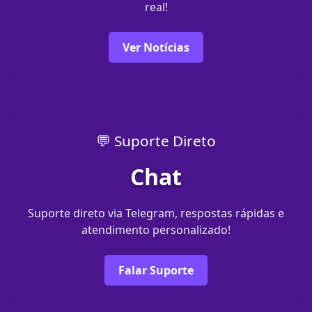
real!
Ver Notícias
💬 Suporte Direto
Chat
Suporte direto via Telegram, respostas rápidas e
atendimento personalizado!
Falar Suporte