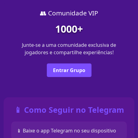
👥 Comunidade VIP
1000+
Junte-se a uma comunidade exclusiva de
jogadores e compartilhe experiências!
Entrar Grupo
📱 Como Seguir no Telegram
📱 Baixe o app Telegram no seu dispositivo