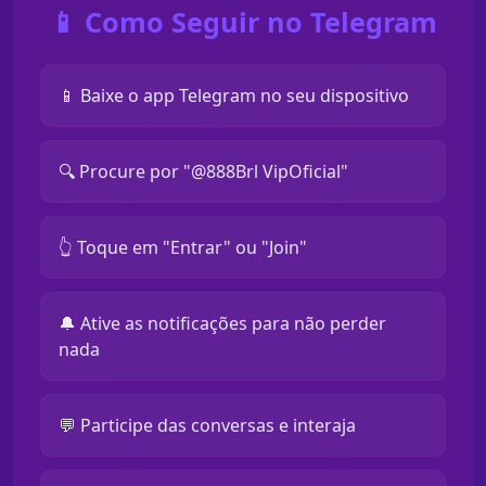
📱 Como Seguir no Telegram
📱 Baixe o app Telegram no seu dispositivo
🔍 Procure por "@888Brl VipOficial"
👆 Toque em "Entrar" ou "Join"
🔔 Ative as notificações para não perder
nada
💬 Participe das conversas e interaja