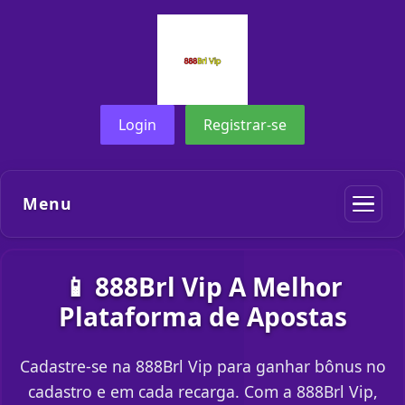
Login
Registrar-se
Menu
📱 888Brl Vip A Melhor
Plataforma de Apostas
Cadastre-se na 888Brl Vip para ganhar bônus no
cadastro e em cada recarga. Com a 888Brl Vip,