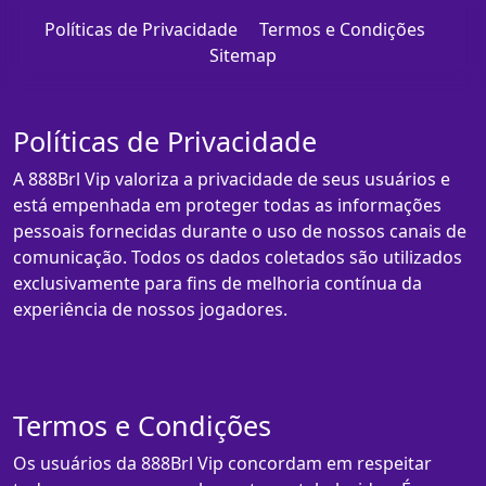
Políticas de Privacidade
Termos e Condições
Sitemap
Políticas de Privacidade
A 888Brl Vip valoriza a privacidade de seus usuários e
está empenhada em proteger todas as informações
pessoais fornecidas durante o uso de nossos canais de
comunicação. Todos os dados coletados são utilizados
exclusivamente para fins de melhoria contínua da
experiência de nossos jogadores.
Termos e Condições
Os usuários da 888Brl Vip concordam em respeitar