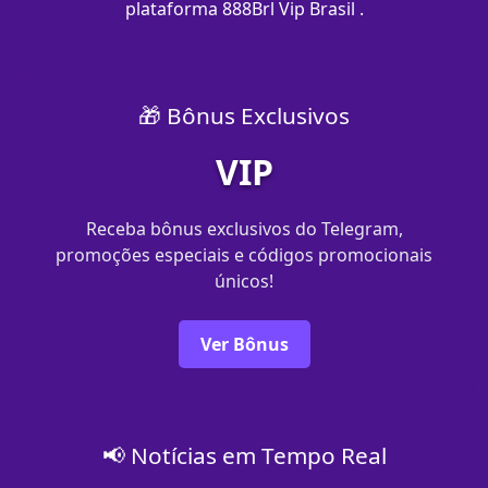
plataforma 888Brl Vip Brasil .
🎁 Bônus Exclusivos
VIP
Receba bônus exclusivos do Telegram,
promoções especiais e códigos promocionais
únicos!
Ver Bônus
📢 Notícias em Tempo Real