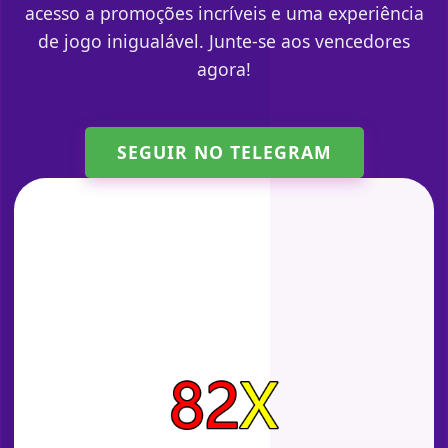
acesso a promoções incríveis e uma experiência
de jogo inigualável. Junte-se aos vencedores
agora!
SEGUIR NO TELEGRAM