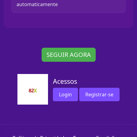
automaticamente
SEGUIR AGORA
Acessos
Login
Registrar-se