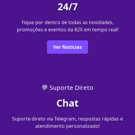
24/7
Fique por dentro de todas as novidades,
promoções e eventos da 82X em tempo real!
Ver Notícias
💬 Suporte Direto
Chat
Suporte direto via Telegram, respostas rápidas e
atendimento personalizado!