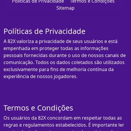
Políticas de Privacidade
Termos e Condições
Sitemap
Políticas de Privacidade
A 82X valoriza a privacidade de seus usuários e está
empenhada em proteger todas as informações
pessoais fornecidas durante o uso de nossos canais de
comunicação. Todos os dados coletados são utilizados
exclusivamente para fins de melhoria contínua da
experiência de nossos jogadores.
Termos e Condições
Os usuários da 82X concordam em respeitar todas as
regras e regulamentos estabelecidos. É importante ler