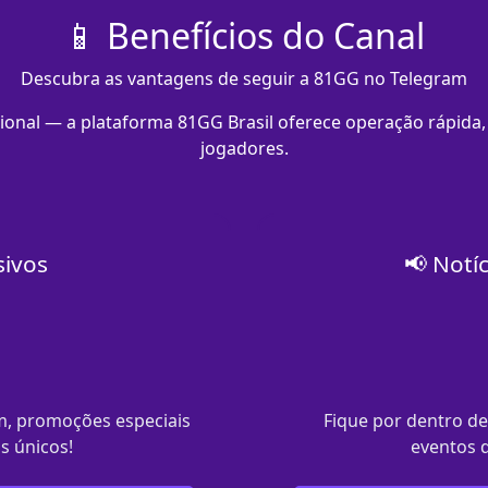
📱 Benefícios do Canal
Descubra as vantagens de seguir a 81GG no Telegram
onal — a plataforma 81GG Brasil oferece operação rápida, ap
jogadores.
sivos
📢 Notí
m, promoções especiais
Fique por dentro d
s únicos!
eventos 