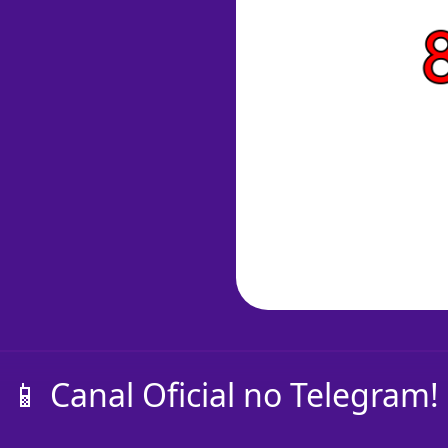
📱 Canal Oficial no Telegram!