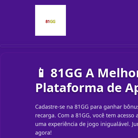
📱 81GG A Melho
Plataforma de A
Cadastre-se na 81GG para ganhar bônus
recarga. Com a 81GG, você tem acesso a
uma experiência de jogo inigualável. J
agora!