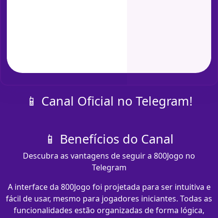
📱 Canal Oficial no Telegram!
📱 Benefícios do Canal
Descubra as vantagens de seguir a 800Jogo no
Telegram
A interface da 800Jogo foi projetada para ser intuitiva e
fácil de usar, mesmo para jogadores iniciantes. Todas as
funcionalidades estão organizadas de forma lógica,