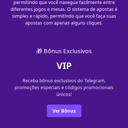
permitindo que você navegue facilmente entre
diferentes jogos e mesas. O sistema de apostas é
simples e rápido, permitindo que você faça suas
apostas com apenas alguns cliques.
🎁 Bônus Exclusivos
VIP
Receba bônus exclusivos do Telegram,
promoções especiais e códigos promocionais
únicos!
Ver Bônus