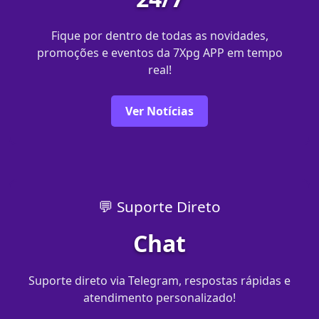
Fique por dentro de todas as novidades,
promoções e eventos da 7Xpg APP em tempo
real!
Ver Notícias
💬 Suporte Direto
Chat
Suporte direto via Telegram, respostas rápidas e
atendimento personalizado!