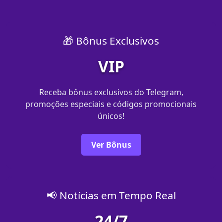
🎁 Bônus Exclusivos
VIP
Receba bônus exclusivos do Telegram,
promoções especiais e códigos promocionais
únicos!
Ver Bônus
📢 Notícias em Tempo Real
24/7