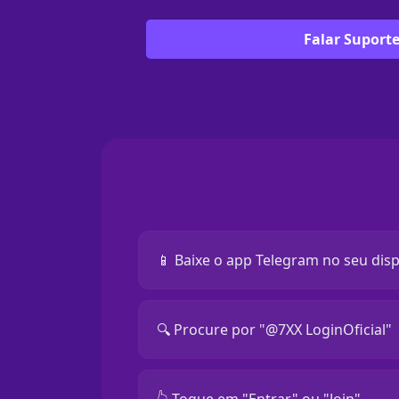
Falar Suport
📱 Baixe o app Telegram no seu disp
🔍 Procure por "@7XX LoginOficial"