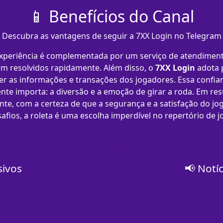
📱 Benefícios do Canal
Descubra as vantagens de seguir a 7XX Login no Telegram
periência é complementada por um serviço de atendimento 
m resolvidos rapidamente. Além disso, o
7XX Login
adota p
ger as informações e transações dos jogadores. Essa confia
te importa: a diversão e a emoção de girar a roda. Em res
te, com a certeza de que a segurança e a satisfação do jo
ios, a roleta é uma escolha imperdível no repertório de j
sivos
📢 Notí