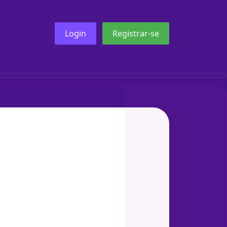
Login
Registrar-se