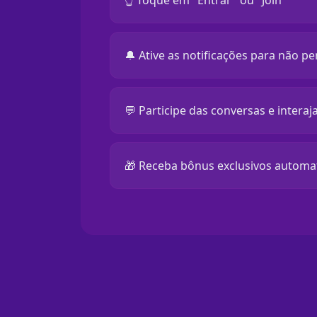
👆 Toque em "Entrar" ou "Join"
🔔 Ative as notificações para não p
💬 Participe das conversas e interaj
🎁 Receba bônus exclusivos autom