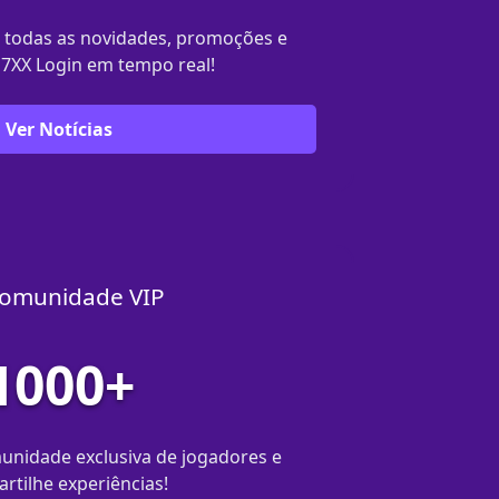
e todas as novidades, promoções e
 7XX Login em tempo real!
Ver Notícias
Comunidade VIP
1000+
unidade exclusiva de jogadores e
rtilhe experiências!