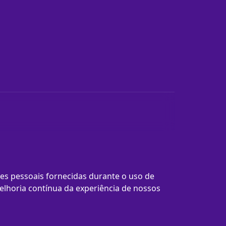
es pessoais fornecidas durante o uso de
elhoria contínua da experiência de nossos