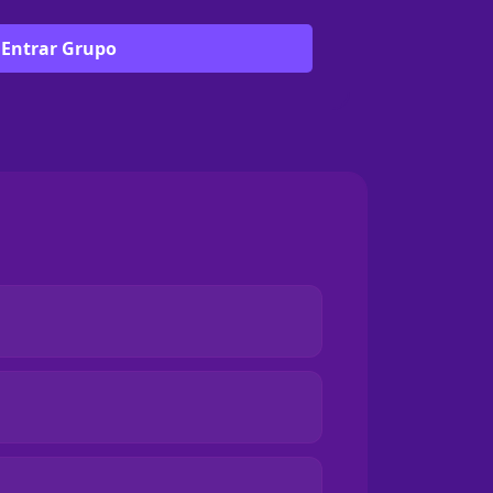
Entrar Grupo