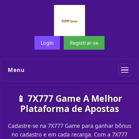
Login
Registrar-se
Menu
📱 7X777 Game A Melhor
Plataforma de Apostas
Cadastre-se na 7X777 Game para ganhar bônus
no cadastro e em cada recarga. Com a 7X777