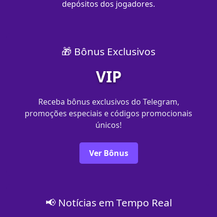
depósitos dos jogadores.
🎁 Bônus Exclusivos
VIP
Receba bônus exclusivos do Telegram,
promoções especiais e códigos promocionais
únicos!
Ver Bônus
📢 Notícias em Tempo Real