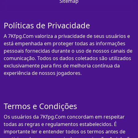
Sitemap
Políticas de Privacidade
A 7Kfpg.Com valoriza a privacidade de seus usuários e
está empenhada em proteger todas as informações
pessoais fornecidas durante o uso de nossos canais de
comunicação. Todos os dados coletados são utilizados
exclusivamente para fins de melhoria contínua da
experiência de nossos jogadores.
Termos e Condições
Os usuários da 7Kfpg.Com concordam em respeitar
todas as regras e regulamentos estabelecidos. É
importante ler e entender todos os termos antes de