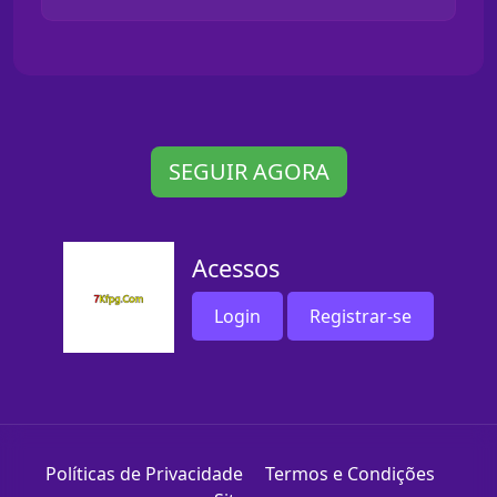
SEGUIR AGORA
Acessos
Login
Registrar-se
Políticas de Privacidade
Termos e Condições