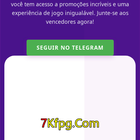
você tem acesso a promoções incríveis e uma
experiência de jogo inigualável. Junte-se aos
vencedores agora!
SEGUIR NO TELEGRAM