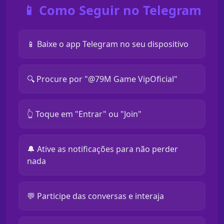
📱 Como Seguir no Telegram
📱 Baixe o app Telegram no seu dispositivo
🔍 Procure por "@79M Game VipOficial"
👆 Toque em "Entrar" ou "Join"
🔔 Ative as notificações para não perder
nada
💬 Participe das conversas e interaja