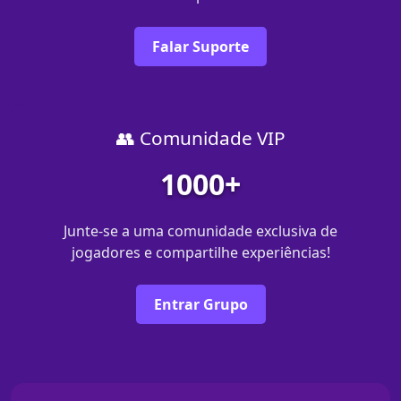
Falar Suporte
👥 Comunidade VIP
1000+
Junte-se a uma comunidade exclusiva de
jogadores e compartilhe experiências!
Entrar Grupo