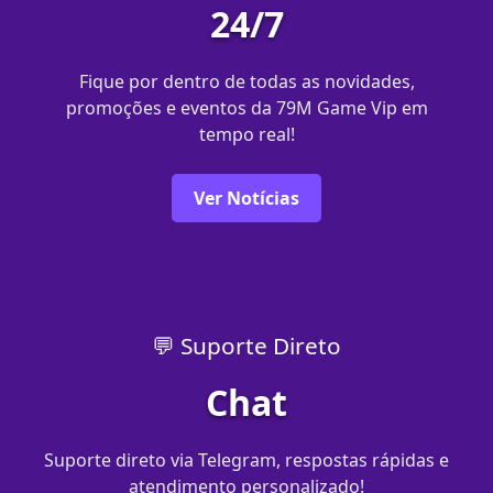
24/7
Fique por dentro de todas as novidades,
promoções e eventos da 79M Game Vip em
tempo real!
Ver Notícias
💬 Suporte Direto
Chat
Suporte direto via Telegram, respostas rápidas e
atendimento personalizado!