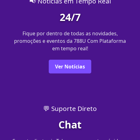
📢 Notícias em Tempo Real
24/7
Fique por dentro de todas as novidades,
promoções e eventos da 788U Com Plataforma
em tempo real!
Ver Notícias
💬 Suporte Direto
Chat