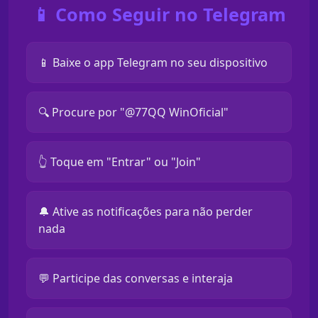
📱 Como Seguir no Telegram
📱 Baixe o app Telegram no seu dispositivo
🔍 Procure por "@77QQ WinOficial"
👆 Toque em "Entrar" ou "Join"
🔔 Ative as notificações para não perder
nada
💬 Participe das conversas e interaja