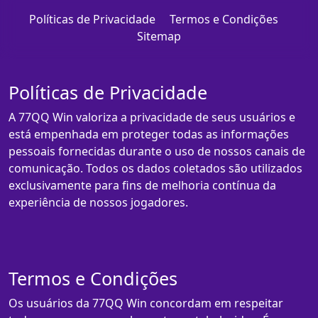
Políticas de Privacidade
Termos e Condições
Sitemap
Políticas de Privacidade
A 77QQ Win valoriza a privacidade de seus usuários e
está empenhada em proteger todas as informações
pessoais fornecidas durante o uso de nossos canais de
comunicação. Todos os dados coletados são utilizados
exclusivamente para fins de melhoria contínua da
experiência de nossos jogadores.
Termos e Condições
Os usuários da 77QQ Win concordam em respeitar