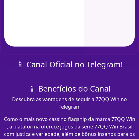
📱 Canal Oficial no Telegram!
📱 Benefícios do Canal
Descubra as vantagens de seguir a 77QQ Win no
Telegram
Como o mais novo cassino flagship da marca 77QQ Win
, a plataforma oferece jogos da série 77QQ Win Brasil
com justiça e variedade, além de bônus insanos para os