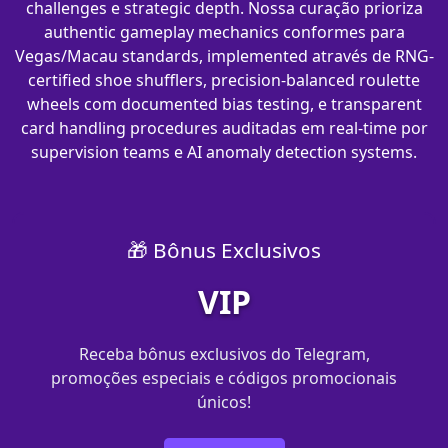
challenges e strategic depth. Nossa curação prioriza
authentic gameplay mechanics conformes para
Vegas/Macau standards, implemented através de RNG-
certified shoe shufflers, precision-balanced roulette
wheels com documented bias testing, e transparent
card handling procedures auditadas em real-time por
supervision teams e AI anomaly detection systems.
🎁 Bônus Exclusivos
VIP
Receba bônus exclusivos do Telegram,
promoções especiais e códigos promocionais
únicos!