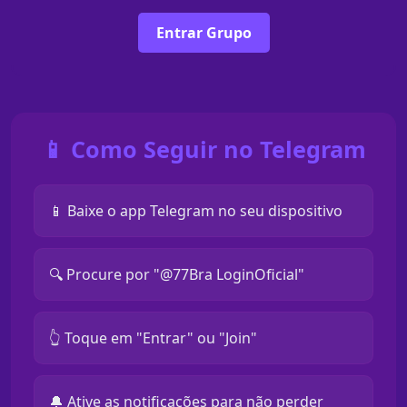
Entrar Grupo
📱 Como Seguir no Telegram
📱 Baixe o app Telegram no seu dispositivo
🔍 Procure por "@77Bra LoginOficial"
👆 Toque em "Entrar" ou "Join"
🔔 Ative as notificações para não perder