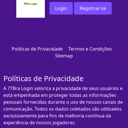
Login
Registrar-se
Políticas de Privacidade
Termos e Condições
Sitemap
Políticas de Privacidade
A 77Bra Login valoriza a privacidade de seus usuários e
está empenhada em proteger todas as informações
pessoais fornecidas durante o uso de nossos canais de
comunicação. Todos os dados coletados são utilizados
exclusivamente para fins de melhoria contínua da
experiência de nossos jogadores.