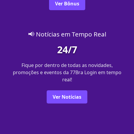
Ver Bônus
📢 Notícias em Tempo Real
24/7
Fique por dentro de todas as novidades,
promoções e eventos da 77Bra Login em tempo
real!
Ver Notícias