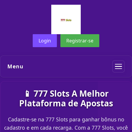
Login
Registrar-se
Menu
📱 777 Slots A Melhor
Plataforma de Apostas
Cadastre-se na 777 Slots para ganhar bônus no
cadastro e em cada recarga. Com a 777 Slots, você