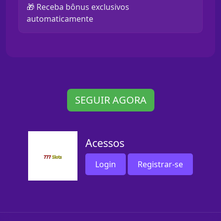
🎁 Receba bônus exclusivos
automaticamente
SEGUIR AGORA
Acessos
Login
Registrar-se