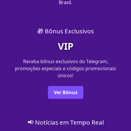
Brasil.
🎁 Bônus Exclusivos
VIP
Receba bônus exclusivos do Telegram,
promoções especiais e códigos promocionais
únicos!
Ver Bônus
📢 Notícias em Tempo Real