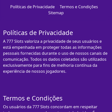
Políticas de Privacidade
Termos e Condições
Sitemap
Políticas de Privacidade
A 777 Slots valoriza a privacidade de seus usuários e
está empenhada em proteger todas as informações
pessoais fornecidas durante o uso de nossos canais de
comunicação. Todos os dados coletados são utilizados
exclusivamente para fins de melhoria contínua da
experiência de nossos jogadores.
Termos e Condições
Os usuários da 777 Slots concordam em respeitar