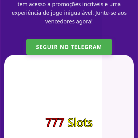
tem acesso a promoções incríveis e uma
experiência de jogo inigualável. Junte-se aos
vencedores agora!
SEGUIR NO TELEGRAM