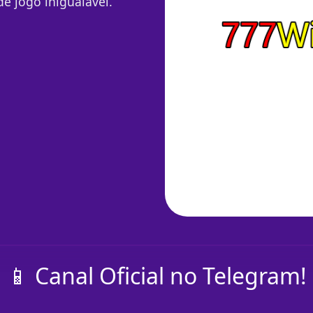
e jogo inigualável.
📱 Canal Oficial no Telegram!