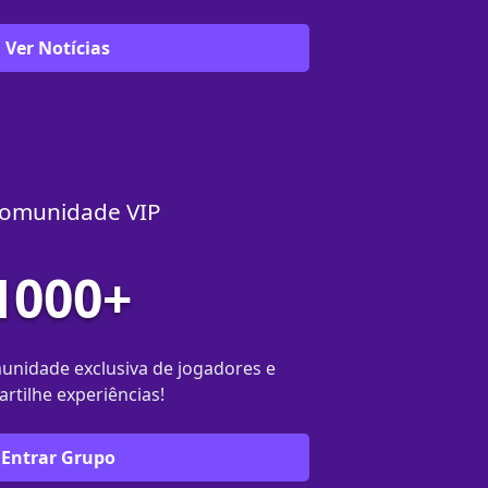
Ver Notícias
Comunidade VIP
1000+
unidade exclusiva de jogadores e
rtilhe experiências!
Entrar Grupo