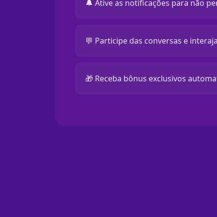
🔔 Ative as notificações para não p
💬 Participe das conversas e interaj
🎁 Receba bônus exclusivos autom