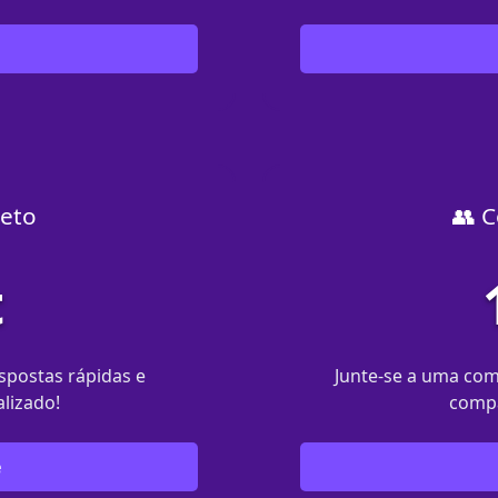
reto
👥 
t
espostas rápidas e
Junte-se a uma com
lizado!
compa
e