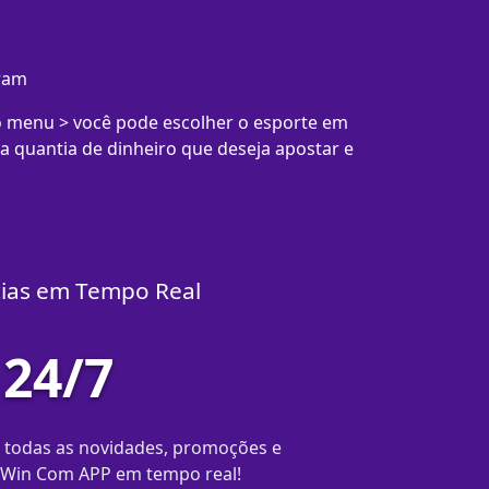
ram
no menu > você pode escolher o esporte em
a quantia de dinheiro que deseja apostar e
cias em Tempo Real
24/7
e todas as novidades, promoções e
7Win Com APP em tempo real!