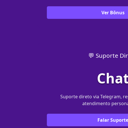
Ver Bônus
💬 Suporte Di
Cha
Suporte direto via Telegram, r
atendimento persona
Falar Suport