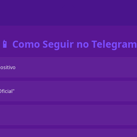
📱 Como Seguir no Telegram
ositivo
icial"