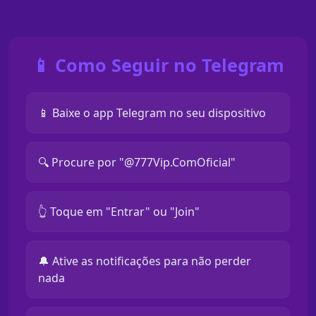
📱 Como Seguir no Telegram
📱 Baixe o app Telegram no seu dispositivo
🔍 Procure por "@777Vip.ComOficial"
👆 Toque em "Entrar" ou "Join"
🔔 Ative as notificações para não perder
nada