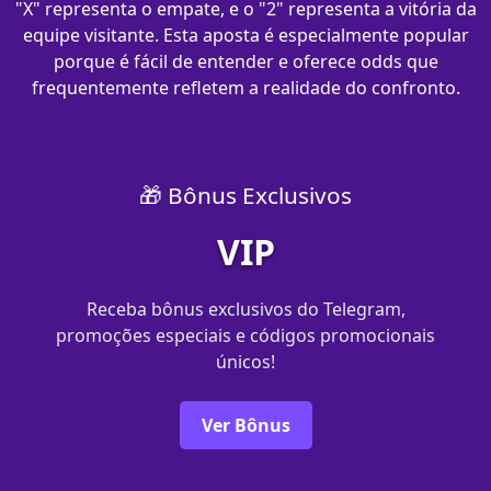
"X" representa o empate, e o "2" representa a vitória da
equipe visitante. Esta aposta é especialmente popular
porque é fácil de entender e oferece odds que
frequentemente refletem a realidade do confronto.
🎁 Bônus Exclusivos
VIP
Receba bônus exclusivos do Telegram,
promoções especiais e códigos promocionais
únicos!
Ver Bônus