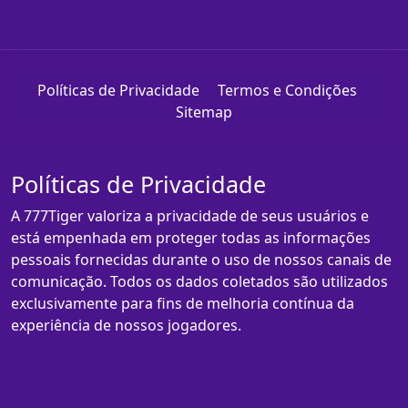
Políticas de Privacidade
Termos e Condições
Sitemap
Políticas de Privacidade
A 777Tiger valoriza a privacidade de seus usuários e
está empenhada em proteger todas as informações
pessoais fornecidas durante o uso de nossos canais de
comunicação. Todos os dados coletados são utilizados
exclusivamente para fins de melhoria contínua da
experiência de nossos jogadores.