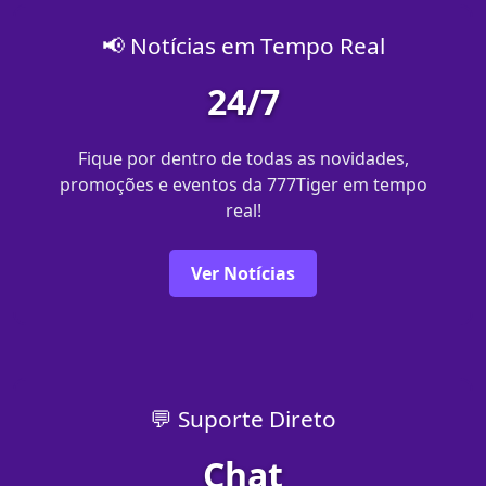
📢 Notícias em Tempo Real
24/7
Fique por dentro de todas as novidades,
promoções e eventos da 777Tiger em tempo
real!
Ver Notícias
💬 Suporte Direto
Chat