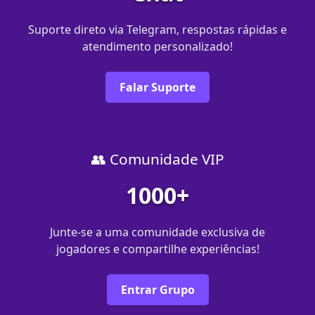
Suporte direto via Telegram, respostas rápidas e
atendimento personalizado!
Falar Suporte
👥 Comunidade VIP
1000+
Junte-se a uma comunidade exclusiva de
jogadores e compartilhe experiências!
Entrar Grupo