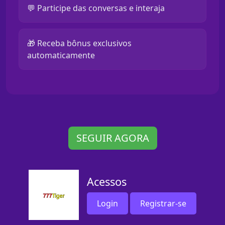
💬 Participe das conversas e interaja
🎁 Receba bônus exclusivos
automaticamente
SEGUIR AGORA
Acessos
Login
Registrar-se