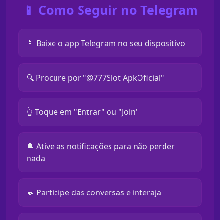
📱 Como Seguir no Telegram
📱 Baixe o app Telegram no seu dispositivo
🔍 Procure por "@777Slot ApkOficial"
👆 Toque em "Entrar" ou "Join"
🔔 Ative as notificações para não perder
nada
💬 Participe das conversas e interaja