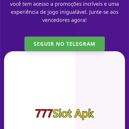
você tem acesso a promoções incríveis e uma
experiência de jogo inigualável. Junte-se aos
vencedores agora!
SEGUIR NO TELEGRAM