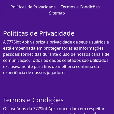
Políticas de Privacidade
Termos e Condições
Sitemap
Políticas de Privacidade
A 777Slot Apk valoriza a privacidade de seus usuários e
está empenhada em proteger todas as informações
pessoais fornecidas durante o uso de nossos canais de
comunicação. Todos os dados coletados são utilizados
exclusivamente para fins de melhoria contínua da
experiência de nossos jogadores.
Termos e Condições
Os usuários da 777Slot Apk concordam em respeitar