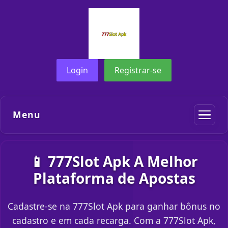
Login
Registrar-se
Menu
📱 777Slot Apk A Melhor
Plataforma de Apostas
Cadastre-se na 777Slot Apk para ganhar bônus no
cadastro e em cada recarga. Com a 777Slot Apk,