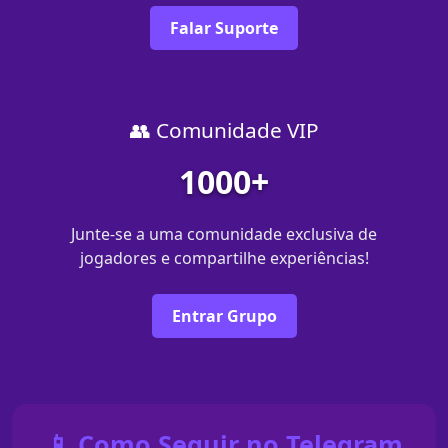
Falar Suporte
👥 Comunidade VIP
1000+
Junte-se a uma comunidade exclusiva de
jogadores e compartilhe experiências!
Entrar Grupo
📱 Como Seguir no Telegram