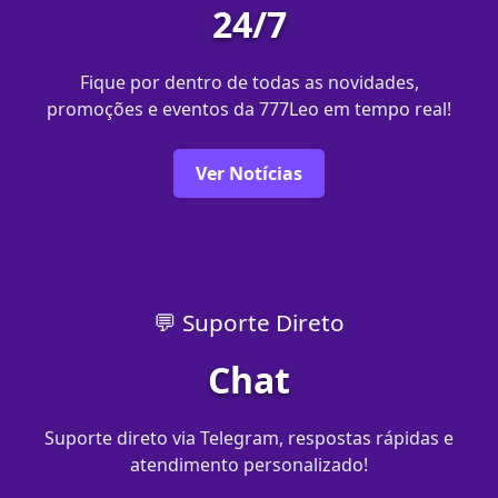
24/7
Fique por dentro de todas as novidades,
promoções e eventos da 777Leo em tempo real!
Ver Notícias
💬 Suporte Direto
Chat
Suporte direto via Telegram, respostas rápidas e
atendimento personalizado!