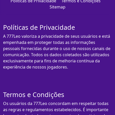
Políticas de Privacidade
Termos e Condições
Sitemap
Políticas de Privacidade
A 777Leo valoriza a privacidade de seus usuários e está
empenhada em proteger todas as informações
pessoais fornecidas durante o uso de nossos canais de
comunicação. Todos os dados coletados são utilizados
exclusivamente para fins de melhoria contínua da
experiência de nossos jogadores.
Termos e Condições
Os usuários da 777Leo concordam em respeitar todas
as regras e regulamentos estabelecidos. É importante