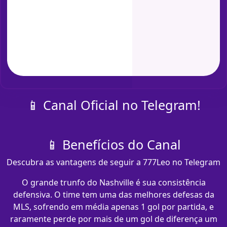
📱 Canal Oficial no Telegram!
📱 Benefícios do Canal
Descubra as vantagens de seguir a 777Leo no Telegram
O grande trunfo do Nashville é sua consistência
defensiva. O time tem uma das melhores defesas da
MLS, sofrendo em média apenas 1 gol por partida, e
raramente perde por mais de um gol de diferença um