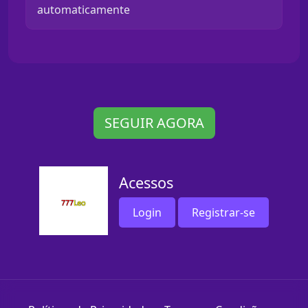
automaticamente
SEGUIR AGORA
Acessos
Login
Registrar-se