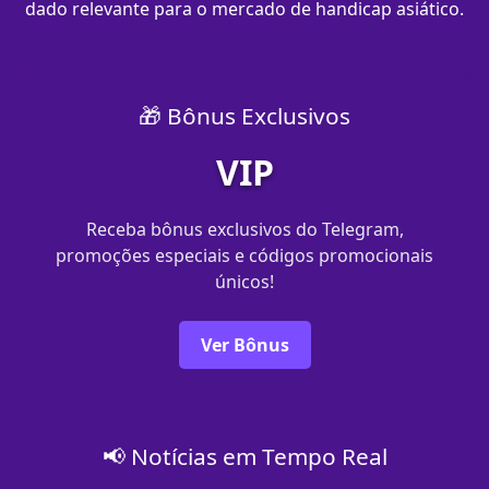
dado relevante para o mercado de handicap asiático.
🎁 Bônus Exclusivos
VIP
Receba bônus exclusivos do Telegram,
promoções especiais e códigos promocionais
únicos!
Ver Bônus
📢 Notícias em Tempo Real