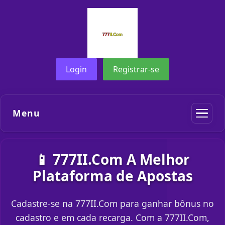
Login
Registrar-se
Menu
📱 777II.Com A Melhor
Plataforma de Apostas
Cadastre-se na 777II.Com para ganhar bônus no
cadastro e em cada recarga. Com a 777II.Com,