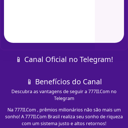
📱 Canal Oficial no Telegram!
📱 Benefícios do Canal
Descubra as vantagens de seguir a 777II.Com no
Telegram
Na 777II.Com , prêmios milionários não são mais um
sonho! A 777II.Com Brasil realiza seu sonho de riqueza
com um sistema justo e altos retornos!