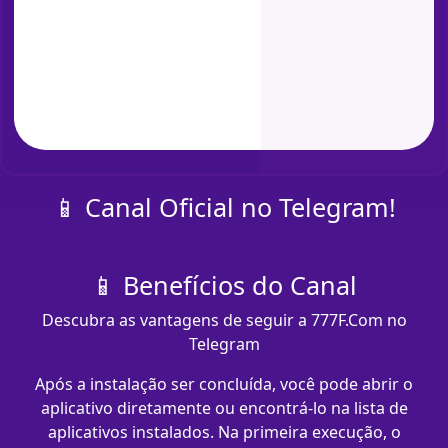
📱 Canal Oficial no Telegram!
📱 Benefícios do Canal
Descubra as vantagens de seguir a 777F.Com no
Telegram
Após a instalação ser concluída, você pode abrir o
aplicativo diretamente ou encontrá-lo na lista de
aplicativos instalados. Na primeira execução, o