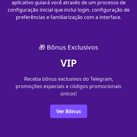
aplicativo guiará você através de um processo de
configuração inicial que inclui login, configuração de
preferências e familiarização com a interface.
🎁 Bônus Exclusivos
VIP
Receba bônus exclusivos do Telegram,
promoções especiais e códigos promocionais
únicos!
Ver Bônus