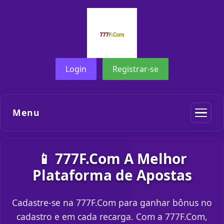
Login
Registrar-se
Menu
📱 777F.Com A Melhor
Plataforma de Apostas
Cadastre-se na 777F.Com para ganhar bônus no
cadastro e em cada recarga. Com a 777F.Com,