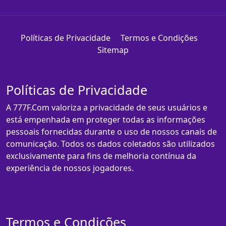
Políticas de Privacidade
Termos e Condições
Sitemap
Políticas de Privacidade
A 777F.Com valoriza a privacidade de seus usuários e
está empenhada em proteger todas as informações
pessoais fornecidas durante o uso de nossos canais de
comunicação. Todos os dados coletados são utilizados
exclusivamente para fins de melhoria contínua da
experiência de nossos jogadores.
Termos e Condições