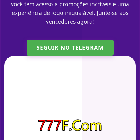
você tem acesso a promoções incríveis e uma
experiência de jogo inigualável. Junte-se aos
vencedores agora!
SEGUIR NO TELEGRAM