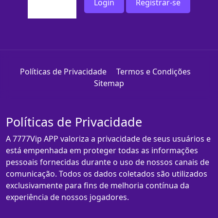
Login
Registrar-se
Políticas de Privacidade
Termos e Condições
Sitemap
Políticas de Privacidade
A 7777Vip APP valoriza a privacidade de seus usuários e
está empenhada em proteger todas as informações
pessoais fornecidas durante o uso de nossos canais de
comunicação. Todos os dados coletados são utilizados
exclusivamente para fins de melhoria contínua da
experiência de nossos jogadores.