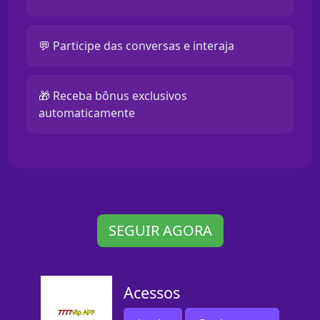
💬 Participe das conversas e interaja
🎁 Receba bônus exclusivos
automaticamente
SEGUIR AGORA
Acessos