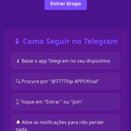
Entrar Grupo
📱 Como Seguir no Telegram
📱 Baixe o app Telegram no seu dispositivo
🔍 Procure por "@7777Vip APPOficial"
👆 Toque em "Entrar" ou "Join"
🔔 Ative as notificações para não perder
nada