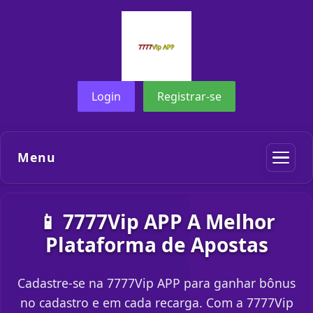
Login
Registrar-se
Menu
📱 7777Vip APP A Melhor
Plataforma de Apostas
Cadastre-se na 7777Vip APP para ganhar bônus
no cadastro e em cada recarga. Com a 7777Vip