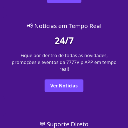
📢 Notícias em Tempo Real
24/7
Fique por dentro de todas as novidades,
promoções e eventos da 7777Vip APP em tempo
real!
Ver Notícias
💬 Suporte Direto