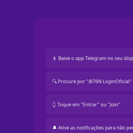
📱 Baixe o app Telegram no seu disp
🔍 Procure por "@76N LoginOficial"
👆 Toque em "Entrar" ou "Join"
🔔 Ative as notificações para não p