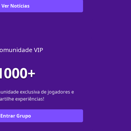
Ver Notícias
Comunidade VIP
1000+
unidade exclusiva de jogadores e
rtilhe experiências!
Entrar Grupo