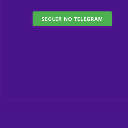
SEGUIR NO TELEGRAM