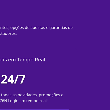
antes, opções de apostas e garantias de
stadores.
cias em Tempo Real
24/7
e todas as novidades, promoções e
 76N Login em tempo real!