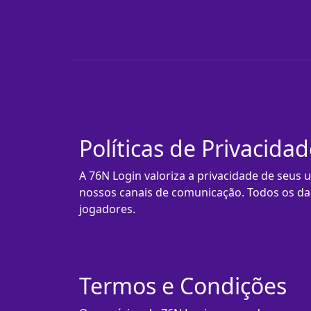
Políticas de Privacida
A 76N Login valoriza a privacidade de seus
nossos canais de comunicação. Todos os dad
jogadores.
Termos e Condições