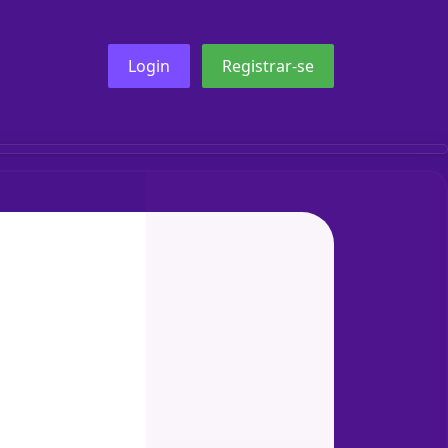
Login
Registrar-se