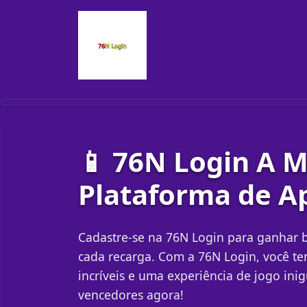
📱 76N Login A 
Plataforma de A
Cadastre-se na 76N Login para ganhar 
cada recarga. Com a 76N Login, você t
incríveis e uma experiência de jogo inig
vencedores agora!