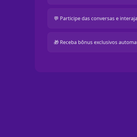
💬 Participe das conversas e interaj
🎁 Receba bônus exclusivos autom