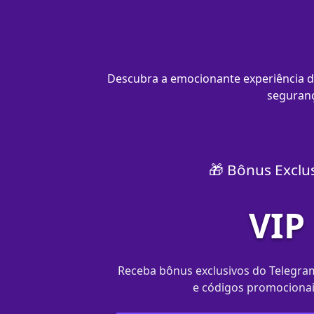
Descubra a emocionante experiência d
seguranç
🎁 Bônus Exclu
VIP
Receba bônus exclusivos do Telegra
e códigos promocionai