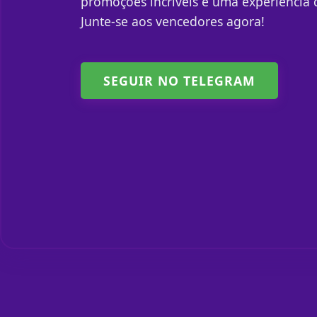
promoções incríveis e uma experiência d
Junte-se aos vencedores agora!
SEGUIR NO TELEGRAM