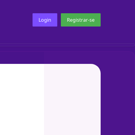
Login
Registrar-se