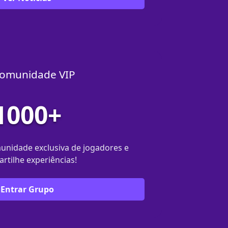
Comunidade VIP
1000+
unidade exclusiva de jogadores e
rtilhe experiências!
Entrar Grupo