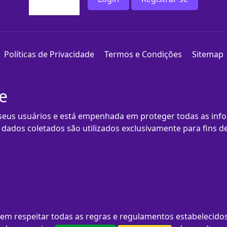
Políticas de Privacidade
Termos e Condições
Sitemap
de
 seus usuários e está empenhada em proteger todas as inf
dados coletados são utilizados exclusivamente para fins d
 respeitar todas as regras e regulamentos estabelecidos.