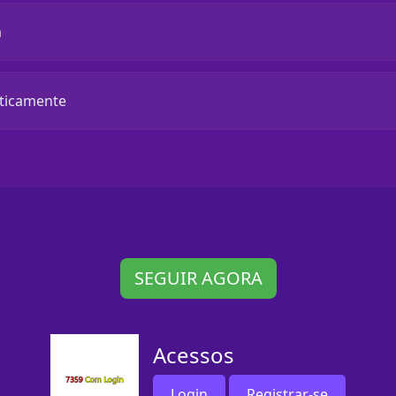
a
aticamente
SEGUIR AGORA
Acessos
Login
Registrar-se