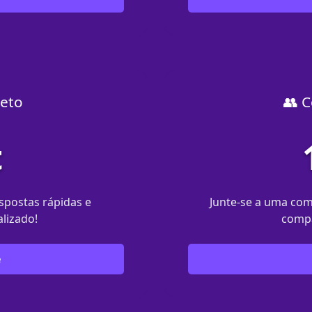
reto
👥 
t
espostas rápidas e
Junte-se a uma com
lizado!
compa
e