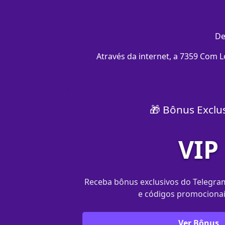
De
Através da internet, a 7359 Com L
🎁 Bônus Exclu
VIP
Receba bônus exclusivos do Telegra
e códigos promocionai
Ver Bônus