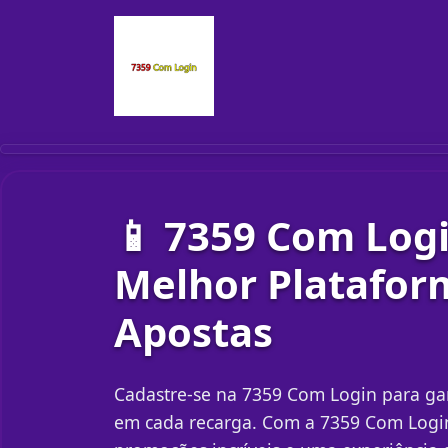
📱 7359 Com Log
Melhor Platafor
Apostas
Cadastre-se na 7359 Com Login para ga
em cada recarga. Com a 7359 Com Login