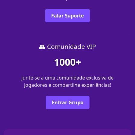
Falar Suporte
👥 Comunidade VIP
1000+
Junte-se a uma comunidade exclusiva de
jogadores e compartilhe experiências!
Entrar Grupo