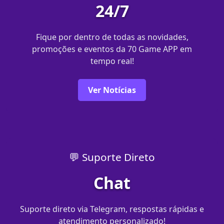
24/7
Fique por dentro de todas as novidades,
promoções e eventos da 70 Game APP em
tempo real!
Ver Notícias
💬 Suporte Direto
Chat
Suporte direto via Telegram, respostas rápidas e
atendimento personalizado!