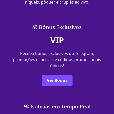
níqueis, pôquer e crupiês ao vivo.
🎁 Bônus Exclusivos
VIP
Receba bônus exclusivos do Telegram,
promoções especiais e códigos promocionais
únicos!
Ver Bônus
📢 Notícias em Tempo Real