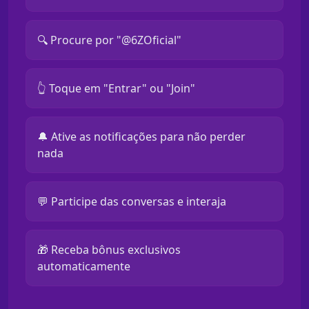
🔍 Procure por "@6ZOficial"
👆 Toque em "Entrar" ou "Join"
🔔 Ative as notificações para não perder
nada
💬 Participe das conversas e interaja
🎁 Receba bônus exclusivos
automaticamente