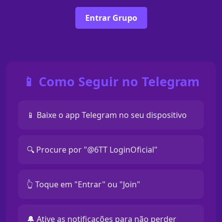
Entrar Grupo
📱 Como Seguir no Telegram
📱 Baixe o app Telegram no seu dispositivo
🔍 Procure por "@6TT LoginOficial"
👆 Toque em "Entrar" ou "Join"
🔔 Ative as notificações para não perder