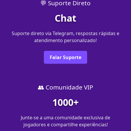
💬 Suporte Direto
Chat
Suporte direto via Telegram, respostas rápidas e
atendimento personalizado!
Falar Suporte
👥 Comunidade VIP
1000+
Junte-se a uma comunidade exclusiva de
jogadores e compartilhe experiências!