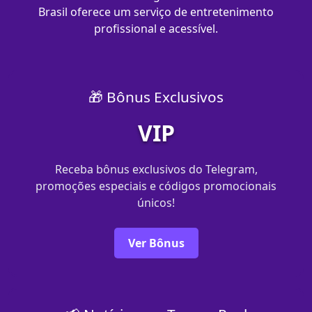
Brasil oferece um serviço de entretenimento
profissional e acessível.
🎁 Bônus Exclusivos
VIP
Receba bônus exclusivos do Telegram,
promoções especiais e códigos promocionais
únicos!
Ver Bônus