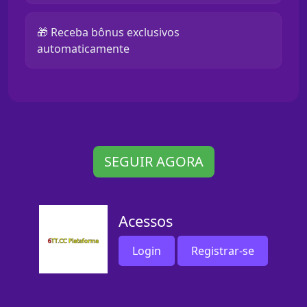
🎁 Receba bônus exclusivos
automaticamente
SEGUIR AGORA
Acessos
Login
Registrar-se