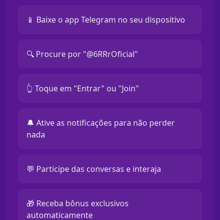
📱 Baixe o app Telegram no seu dispositivo
🔍 Procure por "@6RRrOficial"
👆 Toque em "Entrar" ou "Join"
🔔 Ative as notificações para não perder
nada
💬 Participe das conversas e interaja
🎁 Receba bônus exclusivos
automaticamente