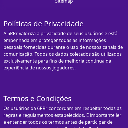
Sitemap
Políticas de Privacidade
A 6RRr valoriza a privacidade de seus usuários e está
empenhada em proteger todas as informações
pessoais fornecidas durante o uso de nossos canais de
comunicação. Todos os dados coletados são utilizados
exclusivamente para fins de melhoria contínua da
experiência de nossos jogadores.
Termos e Condições
Os usuários da 6RRr concordam em respeitar todas as
regras e regulamentos estabelecidos. É importante ler
e entender todos os termos antes de participar de