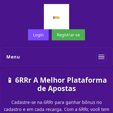
Login
Registrar-se
Menu
📱 6RRr A Melhor Plataforma
de Apostas
Cadastre-se na 6RRr para ganhar bônus no
cadastro e em cada recarga. Com a 6RRr, você tem