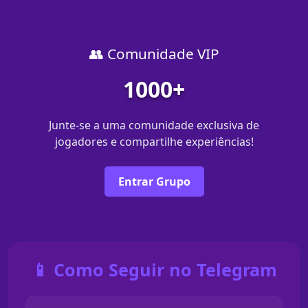
👥 Comunidade VIP
1000+
Junte-se a uma comunidade exclusiva de
jogadores e compartilhe experiências!
Entrar Grupo
📱 Como Seguir no Telegram