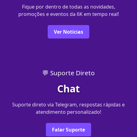
Fique por dentro de todas as novidades,
promoções e eventos da 6K em tempo real!
Ver Notícias
💬 Suporte Direto
Chat
Suporte direto via Telegram, respostas rápidas e
atendimento personalizado!
Falar Suporte