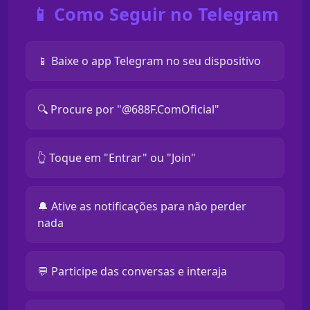
📱 Como Seguir no Telegram
📱 Baixe o app Telegram no seu dispositivo
🔍 Procure por "@688F.ComOficial"
👆 Toque em "Entrar" ou "Join"
🔔 Ative as notificações para não perder
nada
💬 Participe das conversas e interaja