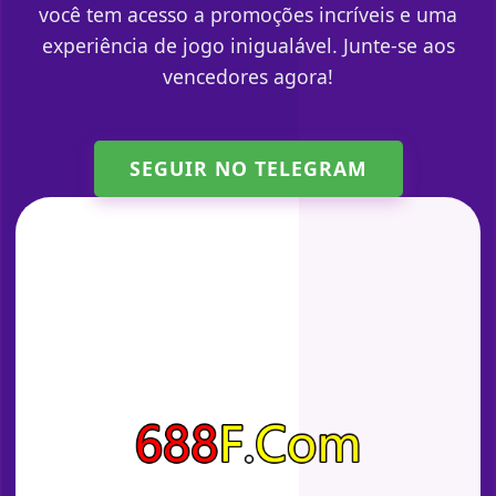
você tem acesso a promoções incríveis e uma
experiência de jogo inigualável. Junte-se aos
vencedores agora!
SEGUIR NO TELEGRAM