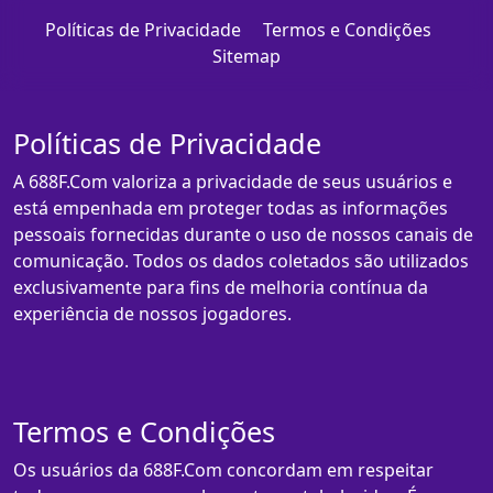
Políticas de Privacidade
Termos e Condições
Sitemap
Políticas de Privacidade
A 688F.Com valoriza a privacidade de seus usuários e
está empenhada em proteger todas as informações
pessoais fornecidas durante o uso de nossos canais de
comunicação. Todos os dados coletados são utilizados
exclusivamente para fins de melhoria contínua da
experiência de nossos jogadores.
Termos e Condições
Os usuários da 688F.Com concordam em respeitar