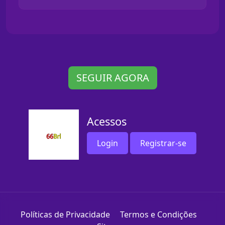
SEGUIR AGORA
Acessos
Login
Registrar-se
Políticas de Privacidade
Termos e Condições