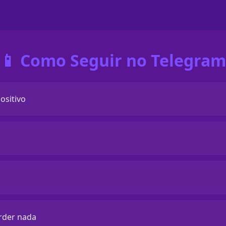
📱 Como Seguir no Telegram
ositivo
erder nada