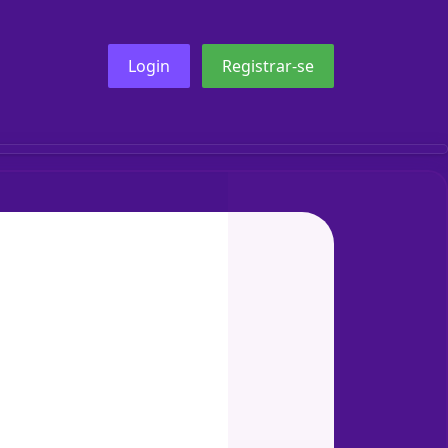
Login
Registrar-se