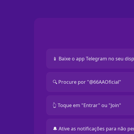
📱 Baixe o app Telegram no seu disp
🔍 Procure por "@66AAOficial"
👆 Toque em "Entrar" ou "Join"
🔔 Ative as notificações para não p