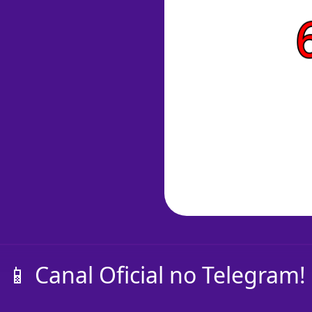
📱 Canal Oficial no Telegram!