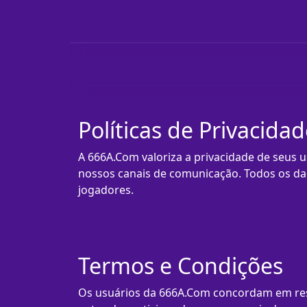
Políticas de Privacida
A 666A.Com valoriza a privacidade de seus
nossos canais de comunicação. Todos os dad
jogadores.
Termos e Condições
Os usuários da 666A.Com concordam em resp