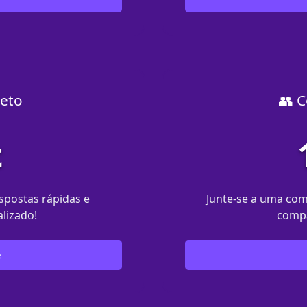
reto
👥 
t
espostas rápidas e
Junte-se a uma com
lizado!
compa
e