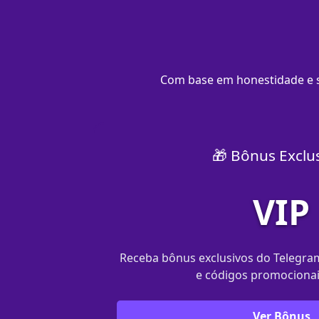
Com base em honestidade e se
🎁 Bônus Exclu
VIP
Receba bônus exclusivos do Telegra
e códigos promocionai
Ver Bônus