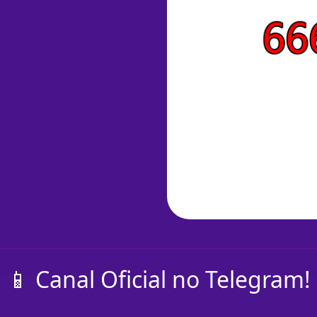
📱 Canal Oficial no Telegram!