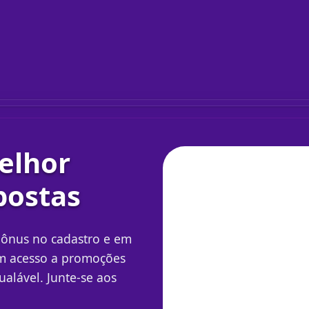
elhor
postas
bônus no cadastro e em
em acesso a promoções
ualável. Junte-se aos