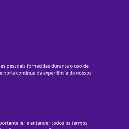
es pessoais fornecidas durante o uso de
elhoria contínua da experiência de nossos
portante ler e entender todos os termos