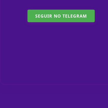
SEGUIR NO TELEGRAM