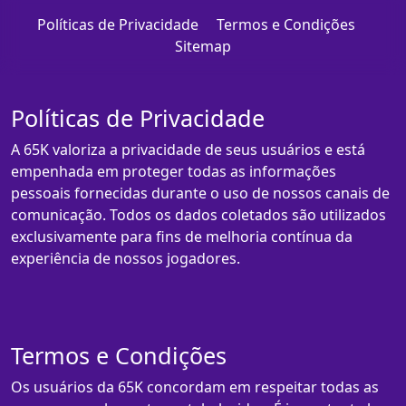
Políticas de Privacidade
Termos e Condições
Sitemap
Políticas de Privacidade
A 65K valoriza a privacidade de seus usuários e está
empenhada em proteger todas as informações
pessoais fornecidas durante o uso de nossos canais de
comunicação. Todos os dados coletados são utilizados
exclusivamente para fins de melhoria contínua da
experiência de nossos jogadores.
Termos e Condições
Os usuários da 65K concordam em respeitar todas as