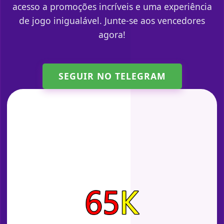
acesso a promoções incríveis e uma experiência
de jogo inigualável. Junte-se aos vencedores
agora!
SEGUIR NO TELEGRAM