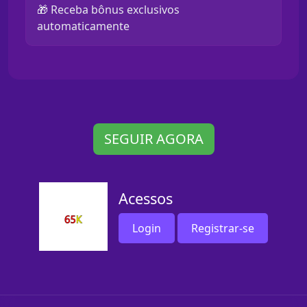
🎁 Receba bônus exclusivos
automaticamente
SEGUIR AGORA
Acessos
Login
Registrar-se