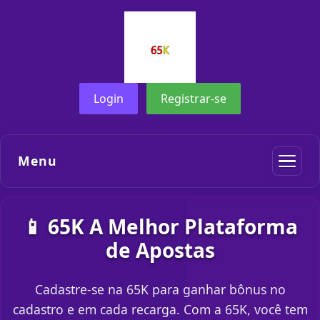
Login
Registrar-se
Menu
📱 65K A Melhor Plataforma
de Apostas
Cadastre-se na 65K para ganhar bônus no
cadastro e em cada recarga. Com a 65K, você tem