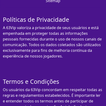
Sitemap
Políticas de Privacidade
A 63Vip valoriza a privacidade de seus usuários e está
empenhada em proteger todas as informações
pessoais fornecidas durante o uso de nossos canais de
comunicação. Todos os dados coletados são utilizados
exclusivamente para fins de melhoria contínua da
experiência de nossos jogadores.
Termos e Condições
Os usuários da 63Vip concordam em respeitar todas as
regras e regulamentos estabelecidos. É importante ler
e entender todos os termos antes de participar de