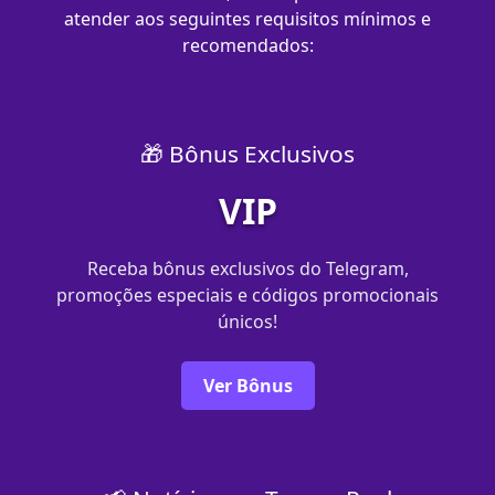
atender aos seguintes requisitos mínimos e
recomendados:
🎁 Bônus Exclusivos
VIP
Receba bônus exclusivos do Telegram,
promoções especiais e códigos promocionais
únicos!
Ver Bônus