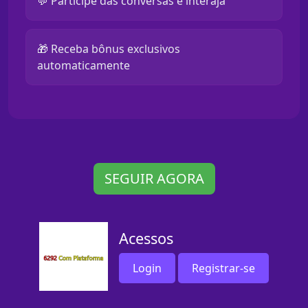
💬 Participe das conversas e interaja
🎁 Receba bônus exclusivos
automaticamente
SEGUIR AGORA
Acessos
Login
Registrar-se