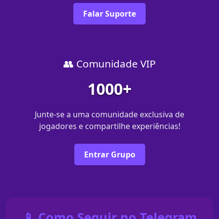
Falar Suporte
👥 Comunidade VIP
1000+
Junte-se a uma comunidade exclusiva de
jogadores e compartilhe experiências!
Entrar Grupo
📱 Como Seguir no Telegram