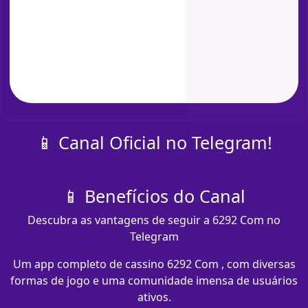
📱 Canal Oficial no Telegram!
📱 Benefícios do Canal
Descubra as vantagens de seguir a 6292 Com no
Telegram
Um app completo de cassino 6292 Com , com diversas
formas de jogo e uma comunidade imensa de usuários
ativos.