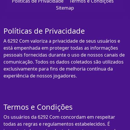
Políticas de Privacidade
Termos e Condições
Sitemap
Políticas de Privacidade
A 6292 Com valoriza a privacidade de seus usuários e
está empenhada em proteger todas as informações
pessoais fornecidas durante o uso de nossos canais de
comunicação. Todos os dados coletados são utilizados
exclusivamente para fins de melhoria contínua da
experiência de nossos jogadores.
Termos e Condições
Os usuários da 6292 Com concordam em respeitar
todas as regras e regulamentos estabelecidos. É