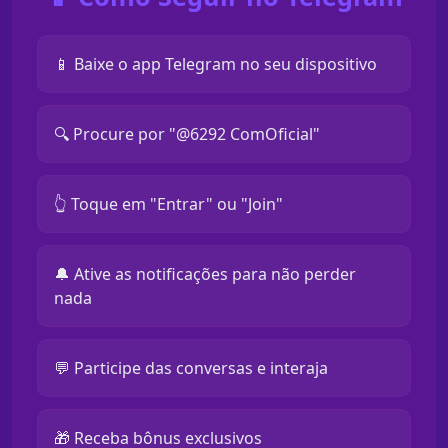
📱 Baixe o app Telegram no seu dispositivo
🔍 Procure por "@6292 ComOficial"
👆 Toque em "Entrar" ou "Join"
🔔 Ative as notificações para não perder
nada
💬 Participe das conversas e interaja
🎁 Receba bônus exclusivos