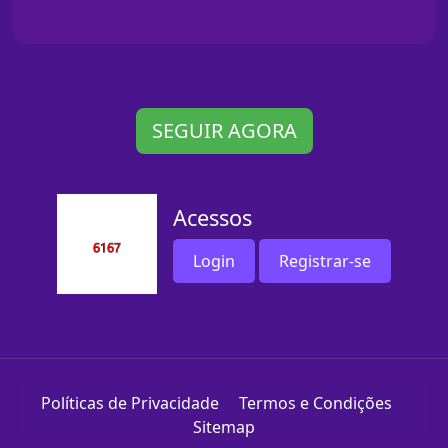
SEGUIR AGORA
Acessos
Login
Registrar-se
Políticas de Privacidade
Termos e Condições
Sitemap