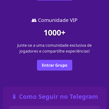
👥 Comunidade VIP
1000+
Junte-se a uma comunidade exclusiva de
jogadores e compartilhe experiências!
Entrar Grupo
📱 Como Seguir no Telegram