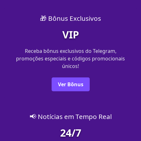
🎁 Bônus Exclusivos
VIP
Receba bônus exclusivos do Telegram,
promoções especiais e códigos promocionais
únicos!
Ver Bônus
📢 Notícias em Tempo Real
24/7