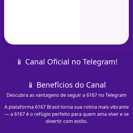
📱 Canal Oficial no Telegram!
📱 Benefícios do Canal
Descubra as vantagens de seguir a 6167 no Telegram
A plataforma 6167 Brasil torna sua rotina mais vibrante
— a 6167 é o refúgio perfeito para quem ama viver e se
divertir com estilo.