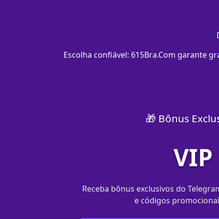
Escolha confiável: 615Bra.Com garante g
🎁 Bônus Exclu
VIP
Receba bônus exclusivos do Telegra
e códigos promocionai