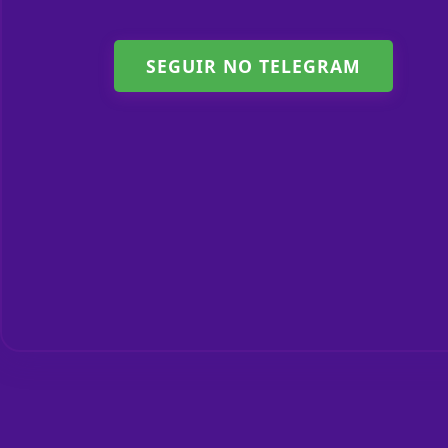
SEGUIR NO TELEGRAM