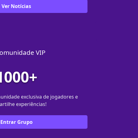
Ver Notícias
Comunidade VIP
1000+
unidade exclusiva de jogadores e
rtilhe experiências!
Entrar Grupo