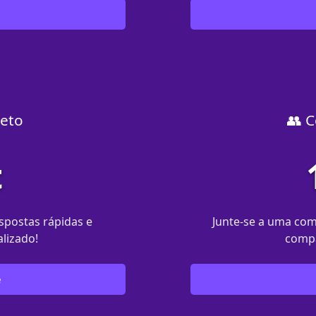
reto
👥 
t
espostas rápidas e
Junte-se a uma com
lizado!
compa
e