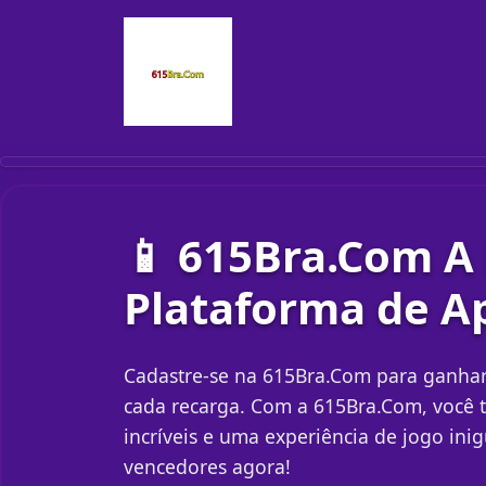
📱 615Bra.Com A
Plataforma de A
Cadastre-se na 615Bra.Com para ganha
cada recarga. Com a 615Bra.Com, você
incríveis e uma experiência de jogo inig
vencedores agora!