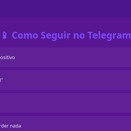
📱 Como Seguir no Telegram
ositivo
l"
erder nada