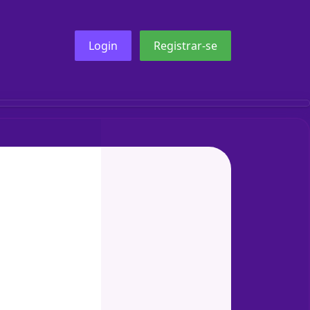
Login
Registrar-se