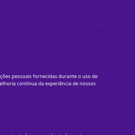
ções pessoais fornecidas durante o uso de
elhoria contínua da experiência de nossos