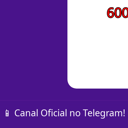
📱 Canal Oficial no Telegram!