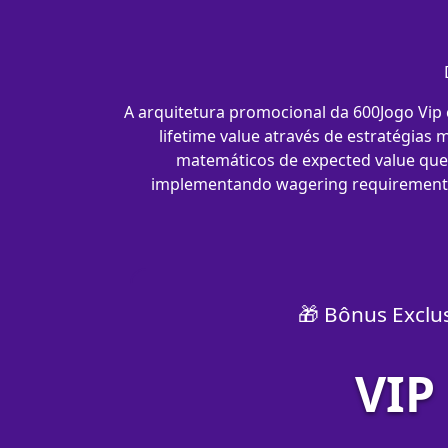
A arquitetura promocional da 600Jogo Vip
lifetime value através de estratégias 
matemáticos de expected value que
implementando wagering requirements c
🎁 Bônus Exclu
VIP