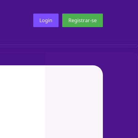
Login
Registrar-se