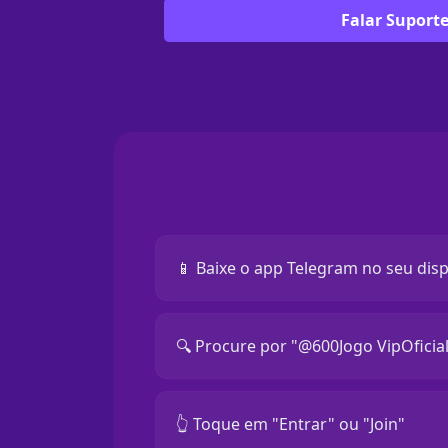
Falar Suport
📱 Baixe o app Telegram no seu disp
🔍 Procure por "@600Jogo VipOficia
👆 Toque em "Entrar" ou "Join"