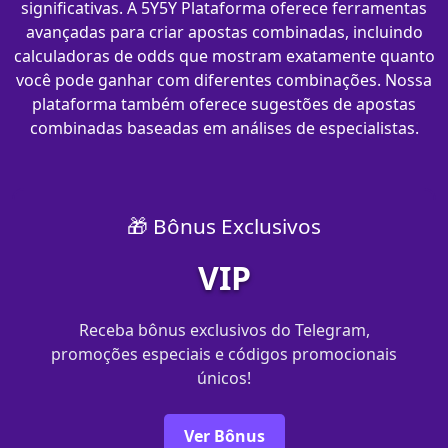
significativas. A 5Y5Y Plataforma oferece ferramentas
avançadas para criar apostas combinadas, incluindo
calculadoras de odds que mostram exatamente quanto
você pode ganhar com diferentes combinações. Nossa
plataforma também oferece sugestões de apostas
combinadas baseadas em análises de especialistas.
🎁 Bônus Exclusivos
VIP
Receba bônus exclusivos do Telegram,
promoções especiais e códigos promocionais
únicos!
Ver Bônus