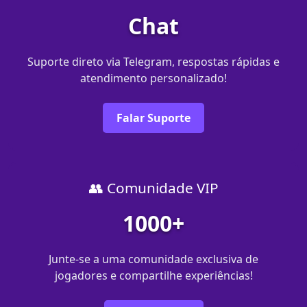
Chat
Suporte direto via Telegram, respostas rápidas e
atendimento personalizado!
Falar Suporte
👥 Comunidade VIP
1000+
Junte-se a uma comunidade exclusiva de
jogadores e compartilhe experiências!