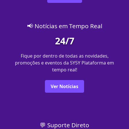
📢 Notícias em Tempo Real
24/7
Fique por dentro de todas as novidades,
promoções e eventos da 5Y5Y Plataforma em
tempo real!
Ver Notícias
💬 Suporte Direto